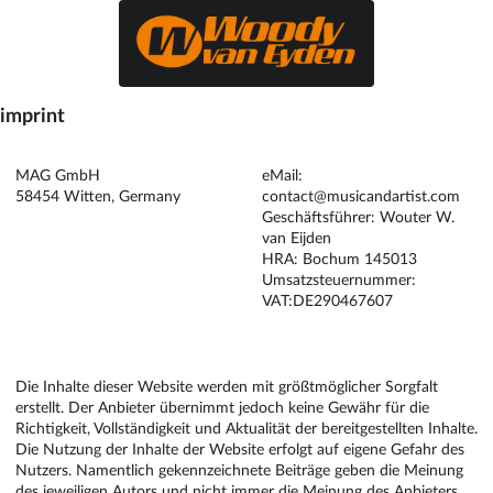
imprint
ANBIETER & PHG
KONTAKT
MAG GmbH
eMail:
58454 Witten, Germany
contact@musicandartist.com
Geschäftsführer: Wouter W.
van Eijden
HRA: Bochum 145013
Umsatzsteuernummer:
VAT:DE290467607
HAFTUNGSAUSSCHLUSS
Die Inhalte dieser Website werden mit größtmöglicher Sorgfalt
erstellt. Der Anbieter übernimmt jedoch keine Gewähr für die
Richtigkeit, Vollständigkeit und Aktualität der bereitgestellten Inhalte.
Die Nutzung der Inhalte der Website erfolgt auf eigene Gefahr des
Nutzers. Namentlich gekennzeichnete Beiträge geben die Meinung
des jeweiligen Autors und nicht immer die Meinung des Anbieters